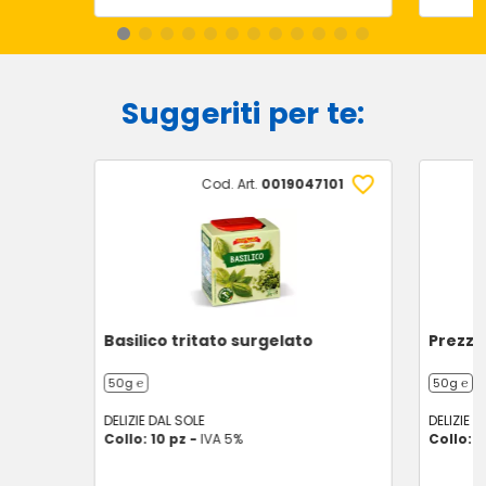
Suggeriti per te:
Cod. Art.
0019047101
Basilico tritato surgelato
Prezze
50g ℮
50g ℮
DELIZIE DAL SOLE
DELIZIE D
Collo: 10 pz -
IVA 5%
Collo: 1