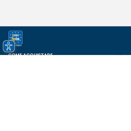
COME ACQUISTARE
ASSISTENZA E SICUREZZA
SCOPRI EUROSPIN
CONTATTI
Eurospin Italia S.p.A. in collaborazione con le altre società del
gruppo - Via Campalto 3/d - 37036 San Martino Buon Albergo