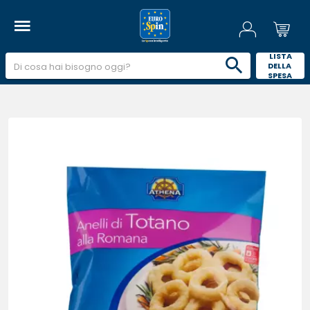
 LISTA 
DELLA 
SPESA 