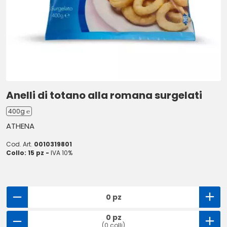
Anelli di totano alla romana surgelati
400g ℮
ATHENA
Cod. Art.
0010319801
Collo: 15 pz -
IVA 10%
0 pz
0 pz
(0 colli)