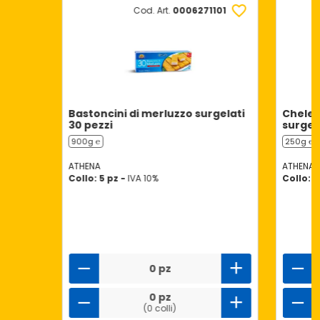
Cod. Art.
0006271101
Bastoncini di merluzzo surgelati
Chele 
30 pezzi
surgel
900g ℮
250g ℮
ATHENA
ATHENA
Collo: 5 pz -
IVA 10%
Collo: 2
0 pz
0 pz
(0 colli)