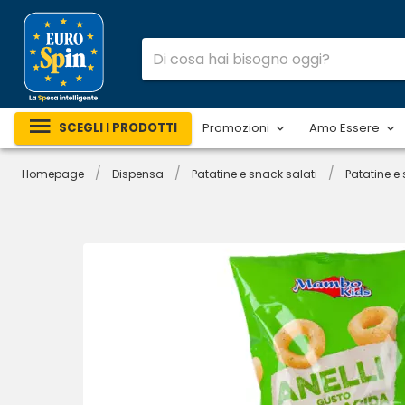
SCEGLI I PRODOTTI
Promozioni
Amo Essere
/
/
/
Homepage
Dispensa
Patatine e snack salati
Patatine e