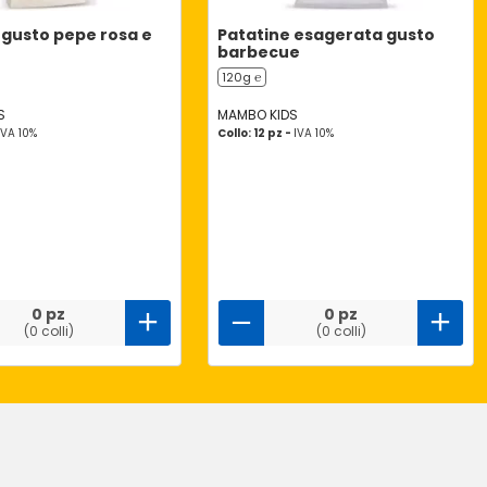
 gusto pepe rosa e
Patatine esagerata gusto
barbecue
120g ℮
S
MAMBO KIDS
IVA 10%
Collo: 12 pz -
IVA 10%
0 pz
0 pz
(0 colli)
(0 colli)