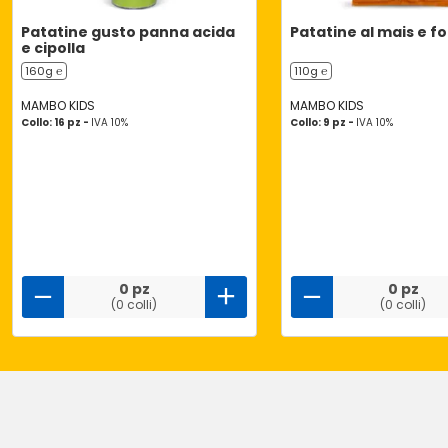
Patatine gusto panna acida
Patatine al mais e 
e cipolla
160g ℮
110g ℮
MAMBO KIDS
MAMBO KIDS
Collo: 16 pz -
IVA 10%
Collo: 9 pz -
IVA 10%
0 pz
0 pz
(0 colli)
(0 colli)