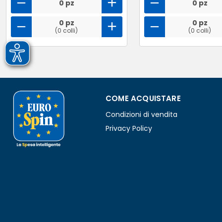
0 pz
0 pz
0 pz
0 pz
(0 colli)
(0 colli)
COME ACQUISTARE
Condizioni di vendita
Privacy Policy