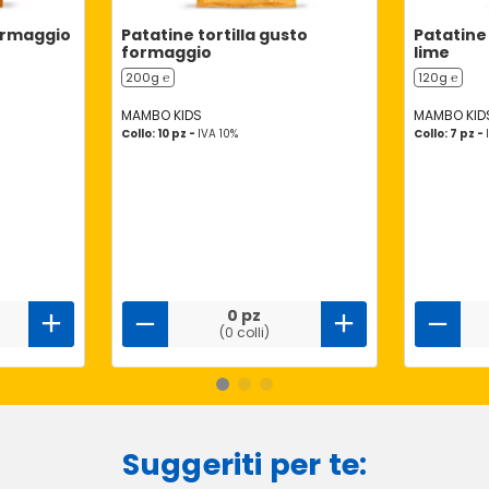
formaggio
Patatine tortilla gusto
Patatine
formaggio
lime
200g ℮
120g ℮
MAMBO KIDS
MAMBO KID
Collo: 10 pz -
IVA 10%
Collo: 7 pz -
0 pz
(0 colli)
Suggeriti per te: