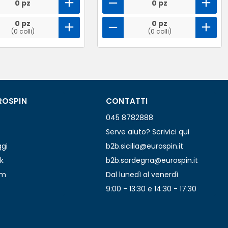
0 pz
0 pz
0 pz
0 pz
(0 colli)
(0 colli)
ROSPIN
CONTATTI
045 8782888
Serve aiuto? Scrivici qui
ggi
b2b.sicilia@eurospin.it
k
b2b.sardegna@eurospin.it
am
Dal lunedì al venerdì
9:00 - 13:30 e 14:30 - 17:30