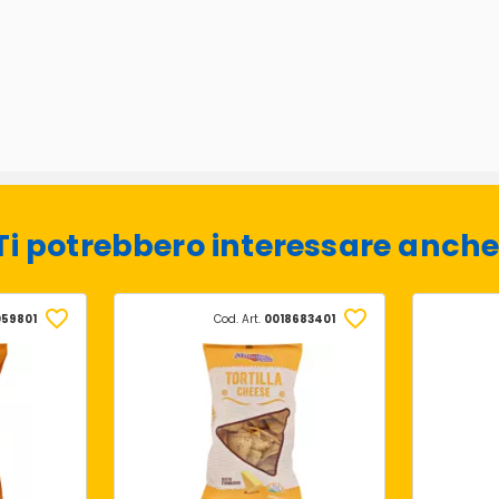
Ti potrebbero interessare anche
059801
Cod. Art.
0018683401