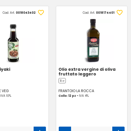
Cod. Art.
0018043402
Cod. Art.
0018174401
iyaki
Olio extra vergine di oliva
fruttato leggero
1l ℮
E VEG
FRANTOIO LA ROCCA
-
IVA 10%
Collo: 12 pz -
IVA 4%