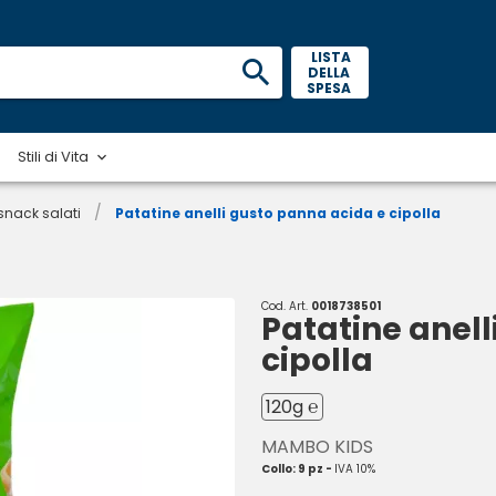
 LISTA 
DELLA 
SPESA 
Stili di Vita
/
 snack salati
Patatine anelli gusto panna acida e cipolla
Cod. Art.
0018738501
Patatine anell
cipolla
120g ℮
MAMBO KIDS
Collo: 9 pz -
IVA 10%