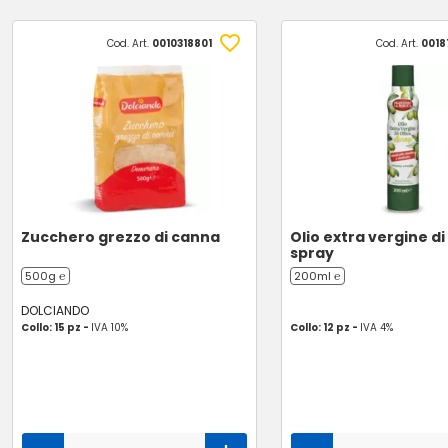
Cod. Art.
0010318801
Cod. Art.
0018
Zucchero grezzo di canna
Olio extra vergine di
spray
500g ℮
200ml ℮
DOLCIANDO
Collo: 15 pz -
IVA 10%
Collo: 12 pz -
IVA 4%