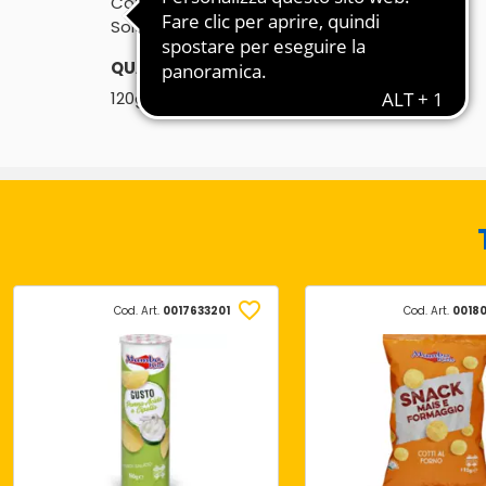
Cotti al forno
Solo olio di semi di girasole
QUANTITÀ:
℮
120g
Cod. Art.
0017633201
Cod. Art.
0018