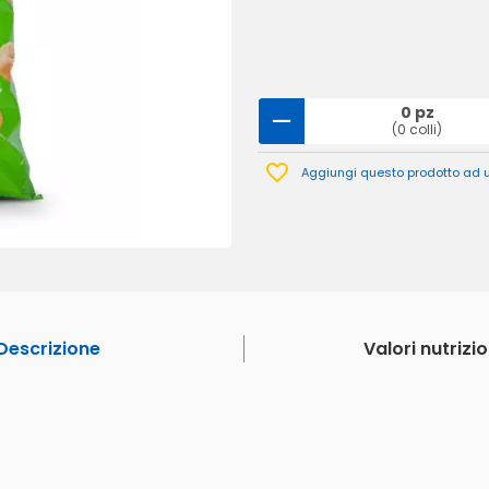
0 pz
(0 colli)
Aggiungi questo prodotto ad un
Descrizione
Valori nutrizio