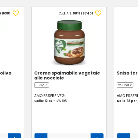
716301
Cod. Art.
0018297401
 oliva
Crema spalmabile vegetale
Salsa ter
alle nocciole
350g ℮
250ml ℮
AMO ESSERE VEG
AMO ESSER
Collo: 12 pz -
IVA 10%
Collo: 12 pz 