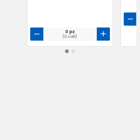
0 pz
(0 colli)