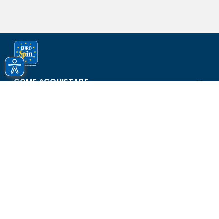
COME ACQUISTARE
ASSISTENZA E SICUREZZA
SCOPRI EUROSPIN
CONTATTI
Eurospin Italia S.p.A. in collaborazione con le altre società del
gruppo - Via Campalto 3/d - 37036 San Martino Buon Albergo
(VR) - Fax +39 045 8782333 - Partita IVA 02536510239