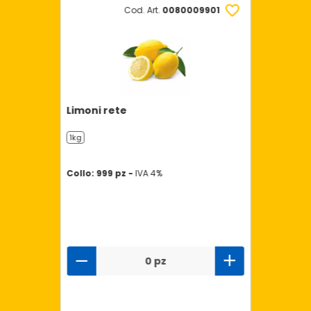
Cod. Art.
0080009901
Limoni rete
1kg
Collo: 999 pz -
IVA 4%
0 pz