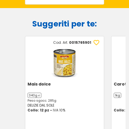
Suggeriti per te:
Cod. Art.
0015765901
Mais dolce
Carot
340g ℮
1kg
Peso sgocc. 285g
DELIZIE DAL SOLE
Collo: 12 pz -
IVA 10%
Collo: 1