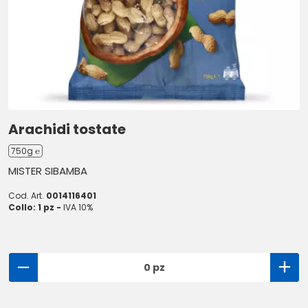
Arachidi tostate
750g ℮
MISTER SIBAMBA
Cod. Art.
0014116401
Collo: 1 pz -
IVA 10%
0 pz