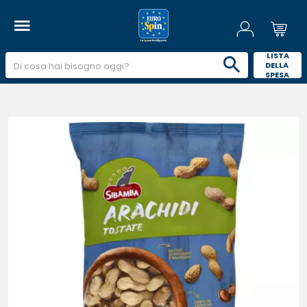
 LISTA 
DELLA 
SPESA 