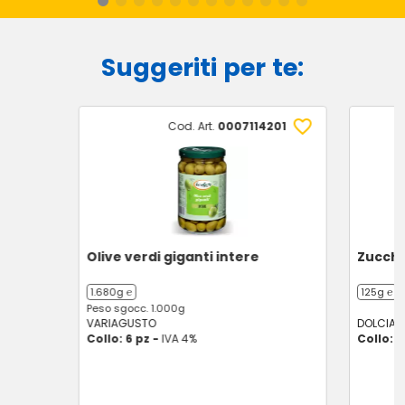
Suggeriti per te:
Cod. Art.
0007114201
Olive verdi giganti intere
Zucche
1.680g ℮
125g ℮
Peso sgocc. 1.000g
VARIAGUSTO
DOLCIAN
Collo: 6 pz -
IVA 4%
Collo: 1