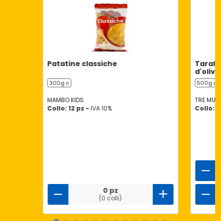
Patatine classiche
Taralli
d'oliva
300g ℮
500g ℮
MAMBO KIDS
TRE MULI
Collo: 12 pz -
IVA 10%
Collo: 1
0 pz
(0 colli)