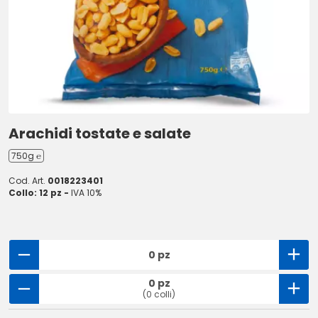
Arachidi tostate e salate
750g ℮
Cod. Art.
0018223401
Collo: 12 pz -
IVA 10%
0 pz
0 pz
(0 colli)