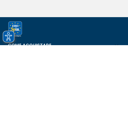
COME ACQUISTARE
ASSISTENZA E SICUREZZA
SCOPRI EUROSPIN
CONTATTI
Eurospin Italia S.p.A. in collaborazione con le altre società del
gruppo - Via Campalto 3/d - 37036 San Martino Buon Albergo
(VR) - Fax +39 045 8782333 - Partita IVA 02536510239