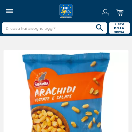
 LISTA 
DELLA 
SPESA 