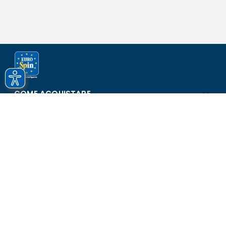
COME ACQUISTARE
ASSISTENZA E SICUREZZA
SCOPRI EUROSPIN
CONTATTI
Eurospin Italia S.p.A. in collaborazione con le altre società del
gruppo - Via Campalto 3/d - 37036 San Martino Buon Albergo