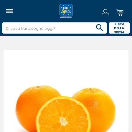
 LISTA 
DELLA 
SPESA 