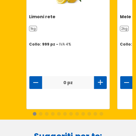
Limoni rete
Mele g
1kg
2kg
Collo: 999 pz -
IVA 4%
Collo: 9
0 pz