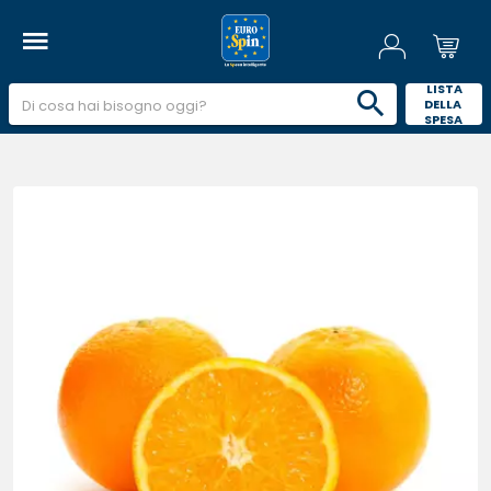
 LISTA 
DELLA 
SPESA 