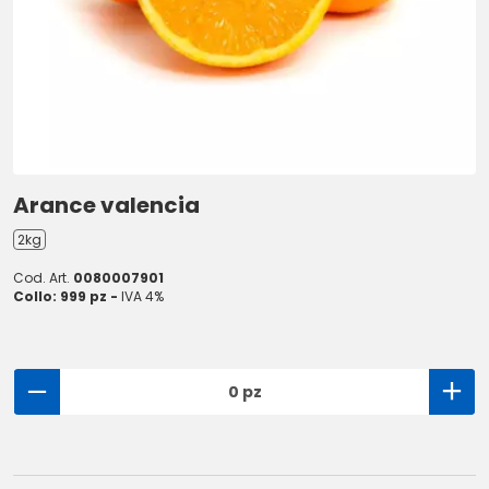
Arance valencia
2kg
Cod. Art.
0080007901
Collo: 999 pz -
IVA 4%
0 pz