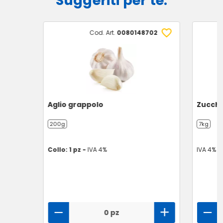
Suggeriti per te:
Cod. Art.
0080148702
Aglio grappolo
Zucchi
200g
7kg
Collo: 1 pz -
IVA 4%
IVA 4%
0 pz