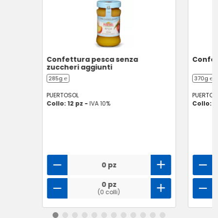
Confettura pesca senza
Confet
zuccheri aggiunti
285g ℮
370g ℮
PUERTOSOL
PUERTOS
Collo: 12 pz -
IVA 10%
Collo: 8
0 pz
0 pz
(0 colli)