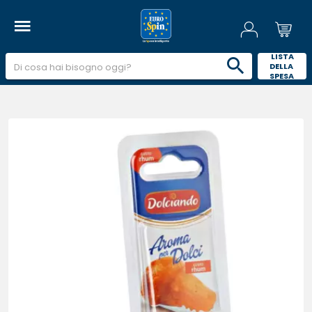
 LISTA 
DELLA 
SPESA 