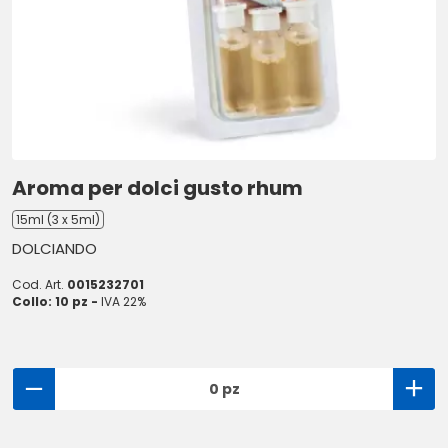
Aroma per dolci gusto rhum
15ml (3 x 5ml)
DOLCIANDO
Cod. Art.
0015232701
Collo: 10 pz -
IVA 22%
0 pz