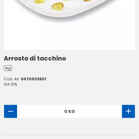
Arrosto di tacchino
1kg
Cod. Art.
0070033601
IVA 10%
0 KG