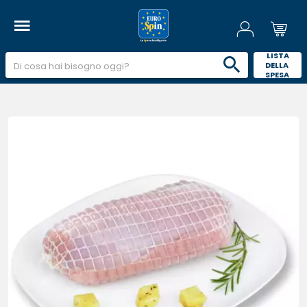
 LISTA 
DELLA 
SPESA 