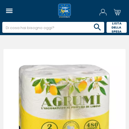
 LISTA 
DELLA 
SPESA 