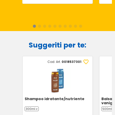
Suggeriti per te:
Cod. Art.
0018537301
Shampoo idratante/nutriente
Balsam
vanigli
300ml ℮
500ml ℮