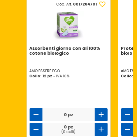
Cod. Art.
0017284701
Assorbenti giorno con ali 100%
Proteg
cotone biologico
biolog
AMO ESSERE ECO
AMO ESS
Collo: 12 pz -
IVA 10%
Collo: 1
0 pz
0 pz
(0 colli)