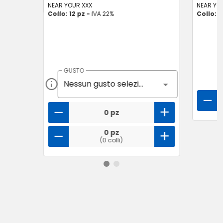
NEAR YOUR XXX
NEAR YO
Collo: 12 pz -
IVA 22%
Collo: 1
GUSTO
Nessun gusto selezionato
0 pz
0 pz
(0 colli)