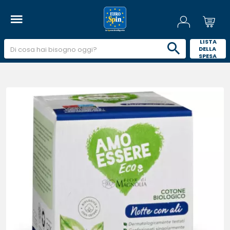
 LISTA 
DELLA 
SPESA 