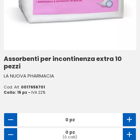
Assorbenti per incontinenza extra 10
pezzi
LA NUOVA PHARMACIA
Cod. Art.
0017656701
Collo: 15 pz -
IVA 22%
0 pz
0 pz
(0 colli)