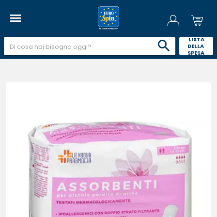
 LISTA 
DELLA 
SPESA 