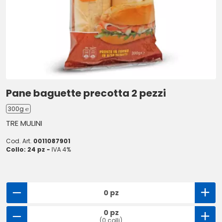
Pane baguette precotta 2 pezzi
300g ℮
TRE MULINI
Cod. Art.
0011087901
Collo: 24 pz -
IVA 4%
0 pz
0 pz
(0 colli)