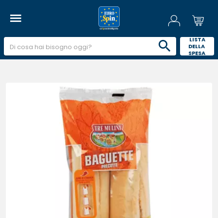
 LISTA 
DELLA 
SPESA 