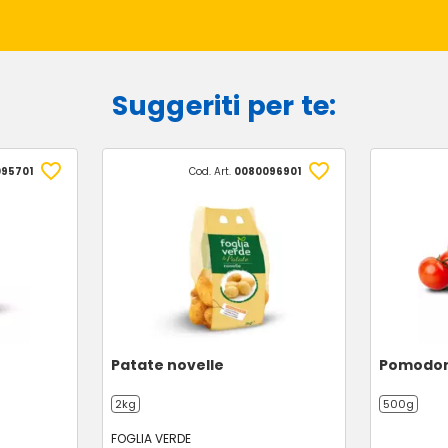
Suggeriti per te:
95701
Cod. Art.
0080096901
Patate novelle
Pomodoro
2kg
500g
FOGLIA VERDE