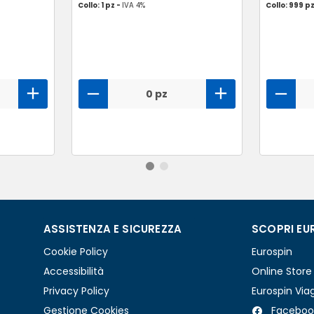
Collo: 1 pz -
IVA 4%
Collo: 999 p
0 pz
ASSISTENZA E SICUREZZA
SCOPRI EU
Cookie Policy
Eurospin
Accessibilità
Online Store
Privacy Policy
Eurospin Via
Gestione Cookies
Faceboo