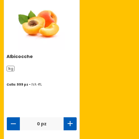
Albicocche
1kg
Collo: 999 pz -
IVA 4%
0 pz