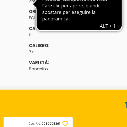
250g
ORIGINE:
ECUADOR
CATEGORIA:
II
CALIBRO:
7+
VARIETÀ:
Bananito
Cod. Art.
0080005301