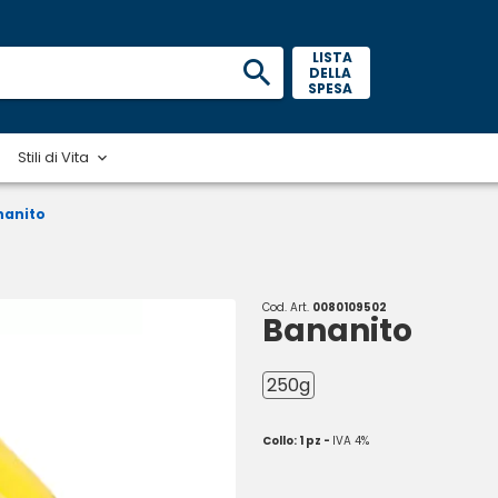
 LISTA 
DELLA 
SPESA 
Stili di Vita
nanito
Cod. Art.
0080109502
Bananito
250g
Collo: 1 pz -
IVA 4%