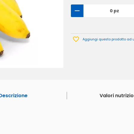
0 pz
Aggiungi questo prodotto ad un
Descrizione
Valori nutrizio