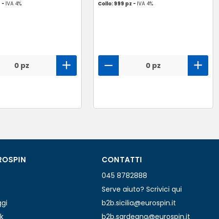
z -
IVA 4%
Collo: 999 pz -
IVA 4%
0 pz
0 pz
ROSPIN
CONTATTI
045 8782888
Serve aiuto? Scrivici qui
ggi
b2b.sicilia@eurospin.it
k
b2b.sardegna@eurospin.it