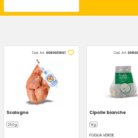
Cod. Art.
0080031901
Cod. Art.
00800
Scalogno
Cipolle bianche
250g
1kg
FOGLIA VERDE