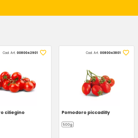
Cod. Art.
0080042901
Cod. Art.
0080043801
 ciliegino
Pomodoro piccadilly
500g