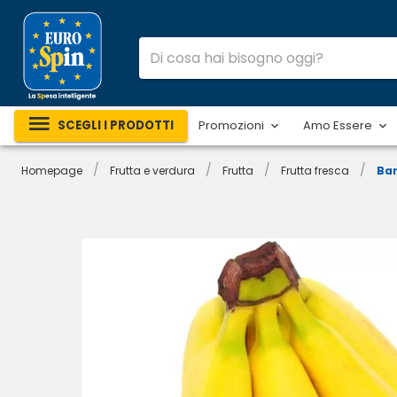
SCEGLI I PRODOTTI
Promozioni
Amo Essere
/
/
/
/
Homepage
Frutta e verdura
Frutta
Frutta fresca
Ba