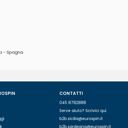
ra - Spagna
ROSPIN
CONTATTI
045 8782888
Serve aiuto? Scrivici qui
ggi
b2b.sicilia@eurospin.it
k
b2b.sardegna@eurospin.it