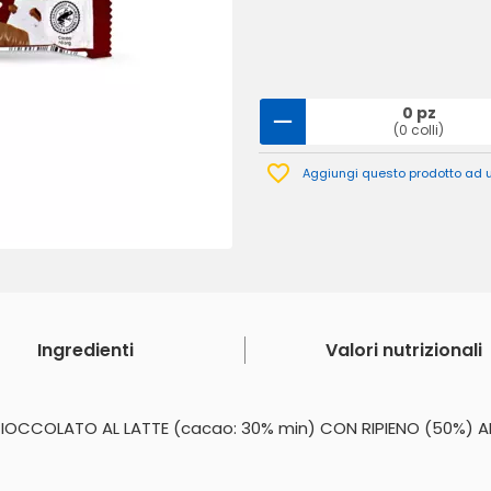
0 pz
(0 colli)
Aggiungi questo prodotto ad un
Ingredienti
Valori nutrizionali
IOCCOLATO AL LATTE (cacao: 30% min) CON RIPIENO (50%) A