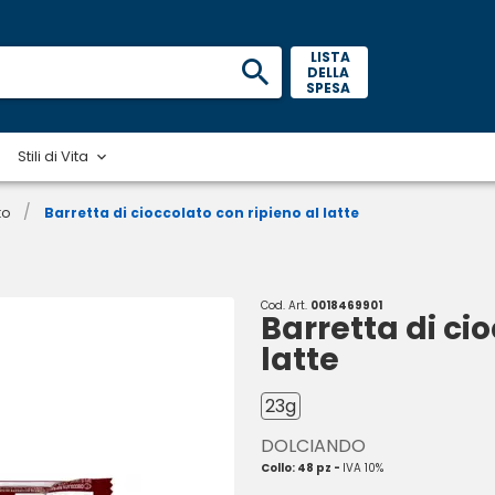
 LISTA 
DELLA 
SPESA 
Stili di Vita
/
to
Barretta di cioccolato con ripieno al latte
Cod. Art.
0018469901
Barretta di ci
latte
23g
DOLCIANDO
Collo: 48 pz -
IVA 10%