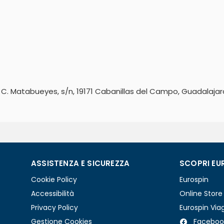
2, C. Matabueyes, s/n, 19171 Cabanillas del Campo, Guadalaja
ASSISTENZA E SICUREZZA
SCOPRI EU
Cookie Policy
Eurospin
Accessibilità
Online Store
Privacy Policy
Eurospin Via
Gestione Cookies
Faceboo