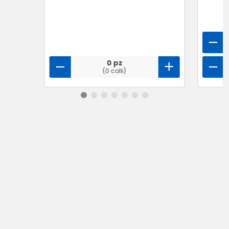
0 pz
(0 colli)