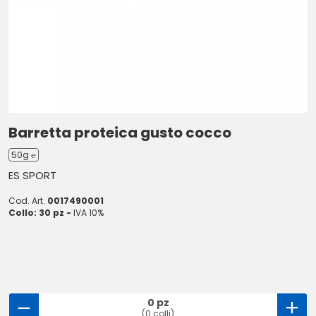
Barretta proteica gusto cocco
50g ℮
ES SPORT
Cod. Art.
0017490001
Collo: 30 pz -
IVA 10%
0 pz
(0 colli)