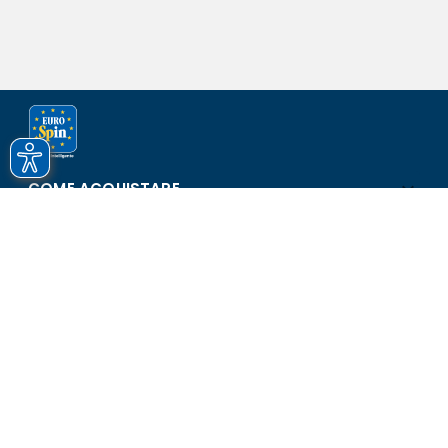
COME ACQUISTARE
ASSISTENZA E SICUREZZA
SCOPRI EUROSPIN
CONTATTI
Eurospin Italia S.p.A. in collaborazione con le altre società del
gruppo - Via Campalto 3/d - 37036 San Martino Buon Albergo