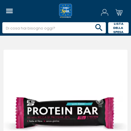
 LISTA 
DELLA 
SPESA 