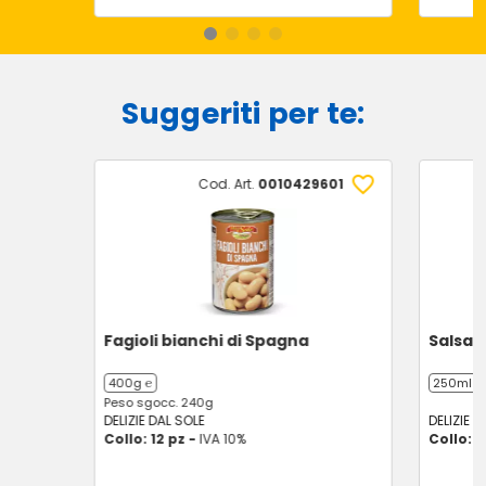
Suggeriti per te:
Cod. Art.
0010429601
Fagioli bianchi di Spagna
Salsa d
400g ℮
250ml ℮
Peso sgocc. 240g
DELIZIE DAL SOLE
DELIZIE D
Collo: 12 pz -
IVA 10%
Collo: 1