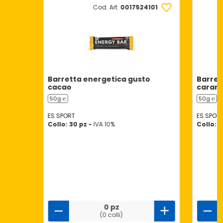
Cod. Art.
0017524101
Barretta energetica gusto
Barret
cacao
carame
50g ℮
50g ℮
ES SPORT
ES SPOR
Collo: 30 pz -
IVA 10%
Collo: 3
0 pz
(0 colli)