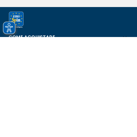
COME ACQUISTARE
ASSISTENZA E SICUREZZA
SCOPRI EUROSPIN
CONTATTI
Eurospin Italia S.p.A. in collaborazione con le altre società del
gruppo - Via Campalto 3/d - 37036 San Martino Buon Albergo
(VR) - Fax +39 045 8782333 - Partita IVA 02536510239
Versione n° 2.1.40