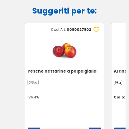
Suggeriti per te:
Cod. Art.
0080027802
Pesche nettarine a polpa gialla
Arance
3,5kg
5kg
IVA 4%
Collo: 1