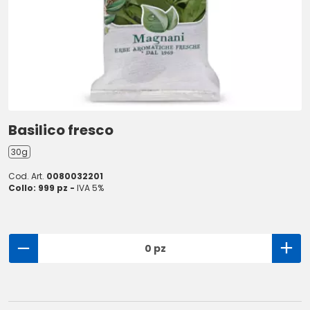
Basilico fresco
30g
Cod. Art.
0080032201
Collo: 999 pz -
IVA 5%
0 pz