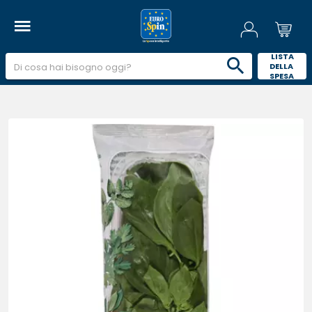
 LISTA 
DELLA 
SPESA 