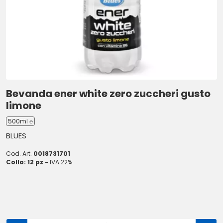
Bevanda ener white zero zuccheri gusto
limone
500ml ℮
BLUES
Cod. Art.
0018731701
Collo: 12 pz -
IVA 22%