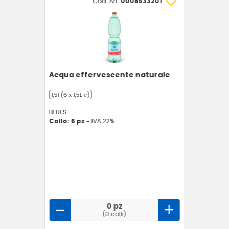
Cod. Art.
0008533201
Acqua effervescente naturale
1,5l (6 x 1,5L ℮)
BLUES
Collo: 6 pz -
IVA 22%
0 pz
(0 colli)