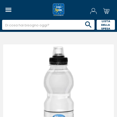
 LISTA 
DELLA 
SPESA 