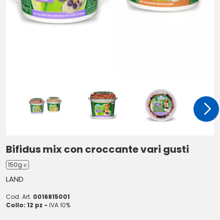
Bifidus mix con croccante vari gusti
150g ℮
LAND
Cod. Art.
0016815001
Collo: 12 pz -
IVA 10%