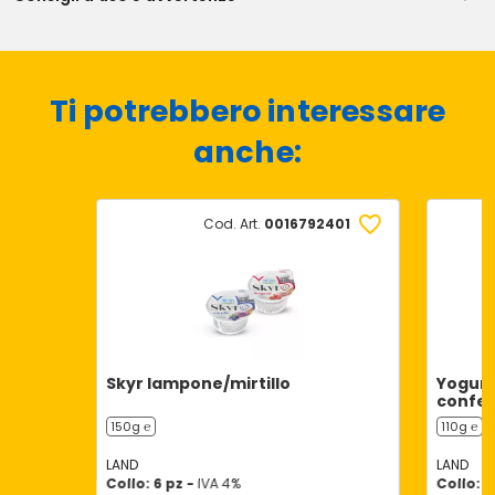
Ti potrebbero interessare
anche:
Cod. Art.
0016792401
Skyr lampone/mirtillo
Yogurt
confett
150g ℮
110g ℮
LAND
LAND
Collo: 6 pz -
IVA 4%
Collo: 2