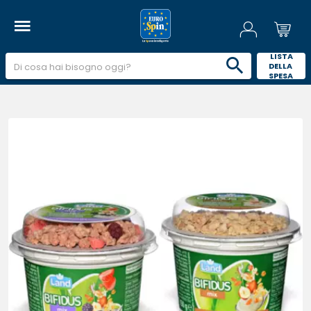
 LISTA 
DELLA 
SPESA 