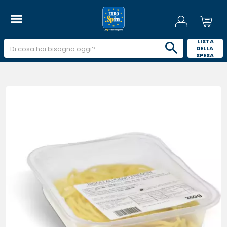
 LISTA 
DELLA 
SPESA 