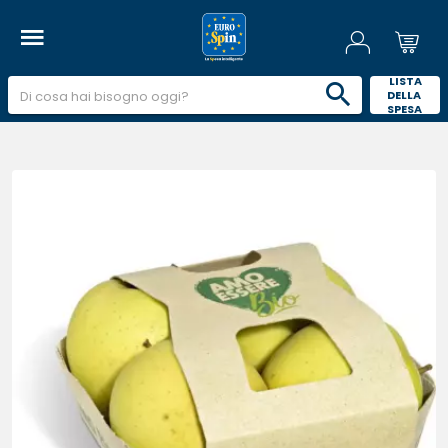
 LISTA 
DELLA 
SPESA 