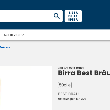
 LISTA 
DELLA 
SPESA 
Stili di Vita
Weizen
Cod. Art.
0014891101
Birra Best Br
50cl ℮
BEST BRAU
Collo: 24 pz -
IVA 22%