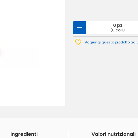
0 pz
(0 colli)
Aggiungi questo prodotto ad un
Ingredienti
Valori nutrizionali