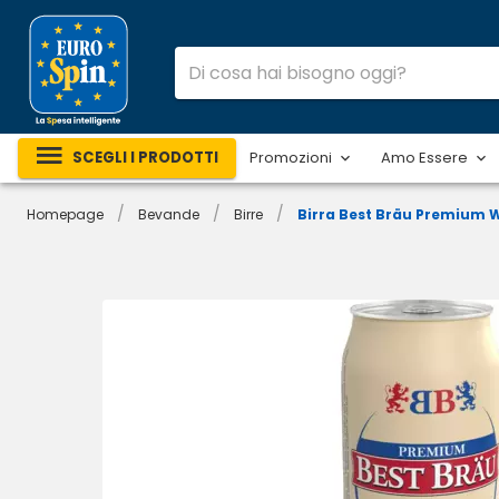
SCEGLI I PRODOTTI
Promozioni
Amo Essere
/
/
/
Homepage
Bevande
Birre
Birra Best Bräu Premium 