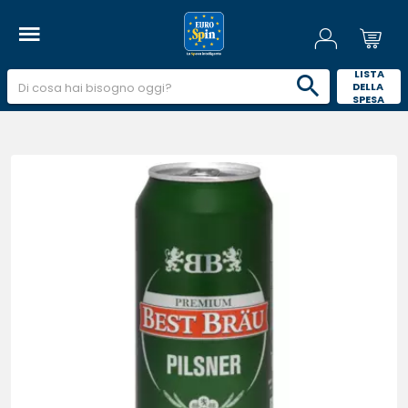
 LISTA 
DELLA 
SPESA 