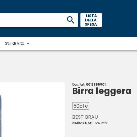
 LISTA 
DELLA 
SPESA 
Stili di Vita
Cod. Art.
0018655801
Birra leggera
50cl ℮
BEST BRAU
Collo: 24 pz -
IVA 22%