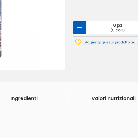
0 pz
(0 colli)
Aggiungi questo prodotto ad un
Ingredienti
Valori nutrizionali