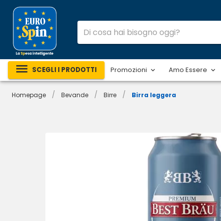
SCEGLI I PRODOTTI
Promozioni
Amo Essere
/
/
/
Homepage
Bevande
Birre
Birra leggera