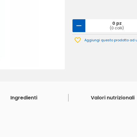
0 pz
(0 colli)
Aggiungi questo prodotto ad un
Ingredienti
Valori nutrizionali