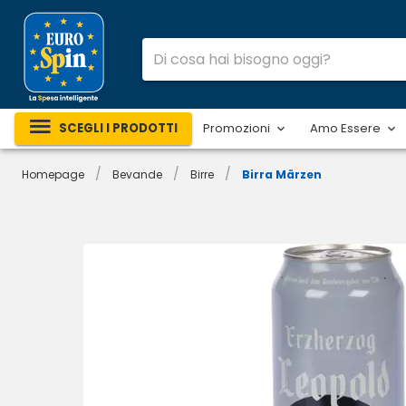
SCEGLI I PRODOTTI
Promozioni
Amo Essere
/
/
/
Homepage
Bevande
Birre
Birra Märzen