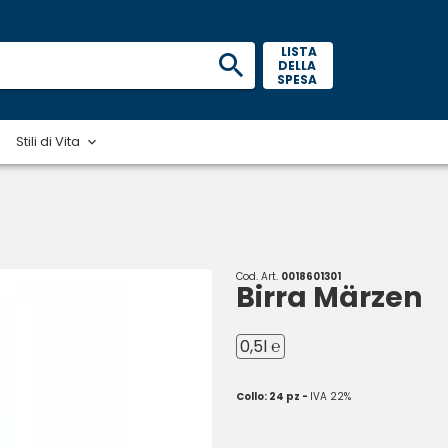
 LISTA 
DELLA 
SPESA 
Stili di Vita
Cod. Art.
0018601301
Birra Märzen
0,5l ℮
Collo: 24 pz -
IVA 22%