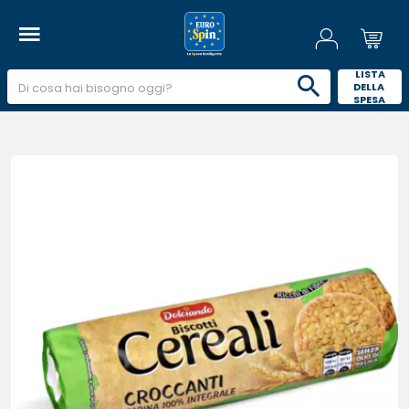
 LISTA 
DELLA 
SPESA 