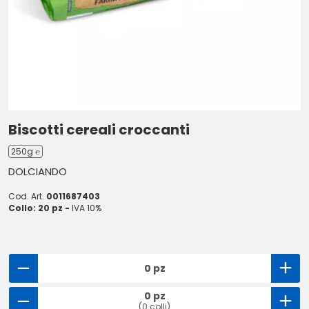
Biscotti cereali croccanti
250g ℮
DOLCIANDO
Cod. Art.
0011687403
Collo: 20 pz -
IVA 10%
0 pz
0 pz
(0 colli)