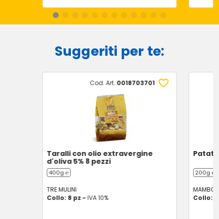
Suggeriti per te:
Cod. Art.
0018703701
Taralli con olio extravergine
Patati
d'oliva 5% 8 pezzi
400g ℮
200g ℮
TRE MULINI
MAMBO K
Collo: 8 pz -
IVA 10%
Collo: 1