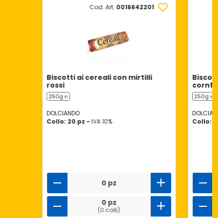
Cod. Art.
0016642201
Biscotti ai cereali con mirtilli
Biscott
rossi
cornfl
250g ℮
250g ℮
DOLCIANDO
DOLCIAN
Collo: 20 pz -
IVA 10%
Collo: 2
0 pz
0 pz
(0 colli)