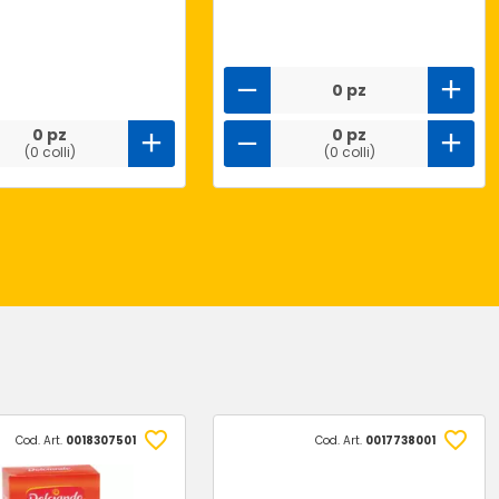
0 pz
0 pz
0 pz
(0 colli)
(0 colli)
Cod. Art.
0018307501
Cod. Art.
0017738001