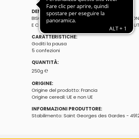
DENOMINAZIONE DI VENDITA:
BISCOTTI AI CEREALI INTEGRALI ARRICHCHITI C
E CON FARCITURA (13,5%) PREPARATA CON FRUT
CARATTERISTICHE:
Goditi la pausa
5 confezioni
QUANTITÀ:
℮
250g
ORIGINE:
Origine del prodotto: Francia

Origine cereali: UE e non UE
INFORMAZIONI PRODUTTORE:
Stabilimento: Saint Georges des Gardes - 4912