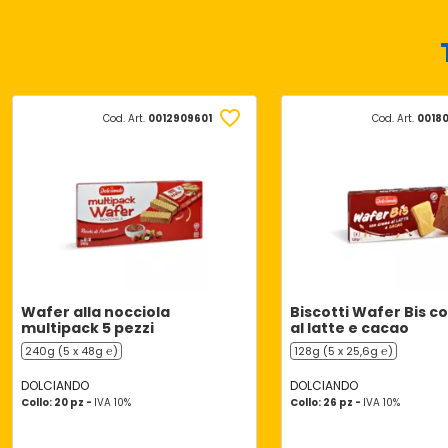
Cod. Art.
0012909601
Cod. Art.
0018
Wafer alla nocciola
Biscotti Wafer Bis 
multipack 5 pezzi
al latte e cacao
240g (5 x 48g ℮)
128g (5 x 25,6g ℮)
DOLCIANDO
DOLCIANDO
Collo: 20 pz -
IVA 10%
Collo: 26 pz -
IVA 10%