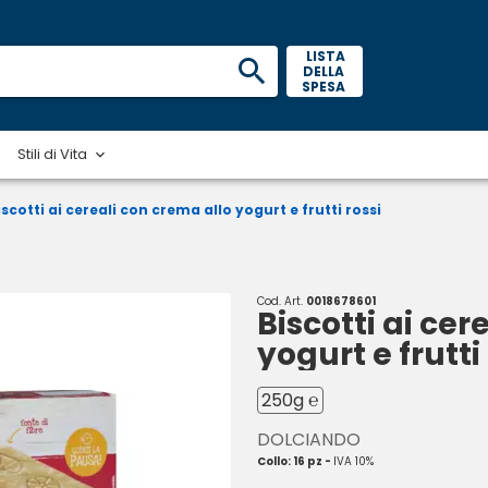
 LISTA 
DELLA 
SPESA 
Stili di Vita
iscotti ai cereali con crema allo yogurt e frutti rossi
Cod. Art.
0018678601
Biscotti ai cer
yogurt e frutti
250g ℮
DOLCIANDO
Collo: 16 pz -
IVA 10%