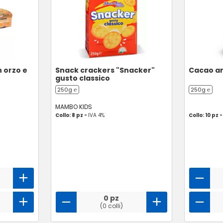
n orzo e
Snack crackers "Snacker"
Cacao am
gusto classico
250g ℮
250g ℮
MAMBO KIDS
Collo: 8 pz -
IVA 4%
Collo: 10 pz 
0 pz
(0 colli)