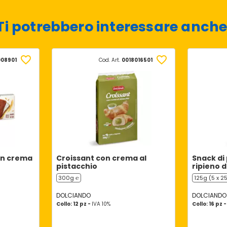
Ti potrebbero interessare anche
008901
Cod. Art.
0018016501
con crema
Croissant con crema al
Snack di
pistacchio
ripieno d
300g ℮
125g (5 x 2
DOLCIANDO
DOLCIANDO
Collo: 12 pz -
IVA 10%
Collo: 16 pz 