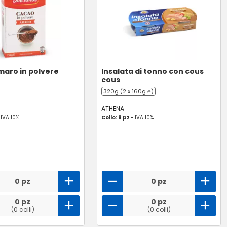
aro in polvere
Insalata di tonno con cous
cous
320g (2 x 160g ℮)
ATHENA
-
IVA 10%
Collo: 8 pz -
IVA 10%
0 pz
0 pz
0 pz
0 pz
(0 colli)
(0 colli)