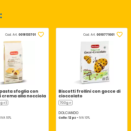
:
Cod. Art.
0018133701
Cod. Art.
0010771001
 pasta sfoglia con
Biscotti frollini con gocce di
i crema alla nocciola
cioccolato
5g ℮)
700g ℮
DOLCIANDO
-
IVA 10%
Collo: 12 pz -
IVA 10%