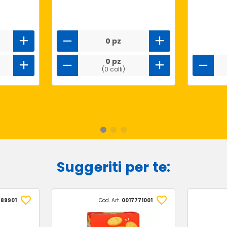
0 pz
0 pz
(0 colli)
Suggeriti per te:
989901
Cod. Art.
0017771001