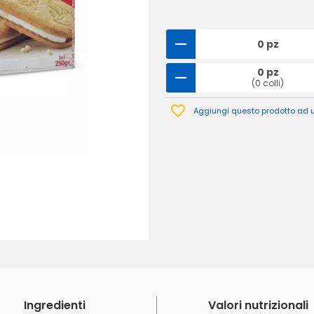
0 pz
0 pz
(0 colli)
Aggiungi questo prodotto ad un
Ingredienti
Valori nutrizionali