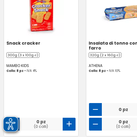
Snack cracker
Insalata di tonno co
farro
300g (3 x 100g ℮)
320g (2 x 160g ℮)
MAMBO KIDS
ATHENA
Collo: 8 pz -
IVA 4%
Collo: 8 pz -
IVA 10%
0 pz
0 pz
0 pz
(0 colli)
(0 colli)