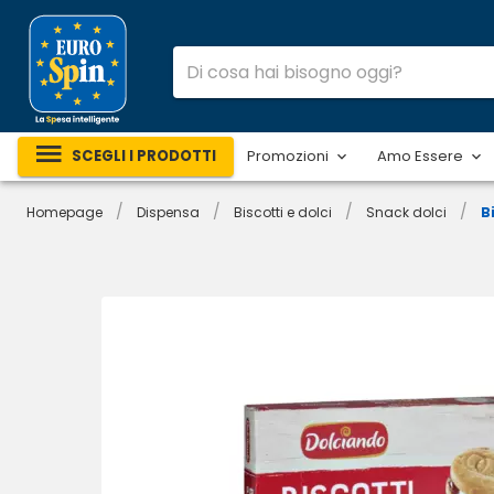
SCEGLI I PRODOTTI
Promozioni
Amo Essere
/
/
/
/
Homepage
Dispensa
Biscotti e dolci
Snack dolci
B