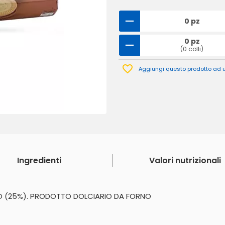
0 pz
0 pz
(0 colli)
Aggiungi questo prodotto ad un
Ingredienti
Valori nutrizionali
O (25%). PRODOTTO DOLCIARIO DA FORNO