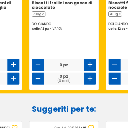
eni di
Biscotti frollini con gocce di
Biscotti 
lia
cioccolato
nocciole
700g ℮
700g ℮
DOLCIANDO
DOLCIANDO
Collo: 12 pz -
IVA 10%
Collo: 12 pz 
0 pz
0 pz
(0 colli)
Suggeriti per te:
888101
Cod. Art.
0012079401