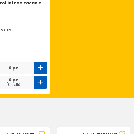
frollini con cacao e
-
IVA 10%
0 pz
0 pz
(0 colli)
Cod. Art.
0014557601
Cod. Art.
0006286901