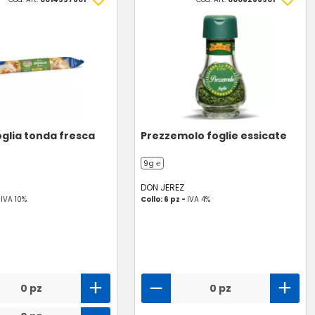
oglia tonda fresca
Prezzemolo foglie essicate
9g ℮
DON JEREZ
-
IVA 10%
Collo: 6 pz -
IVA 4%
0 pz
0 pz