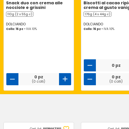
Snack duo con crema alle
Biscotti al cacao ripi
nocciole e grissini
crema al gusto vanig
110g (2 x 55g ℮)
176g (4 x 44g ℮)
DOLCIANDO
DOLCIANDO
Collo: 16 pz -
IVA 10%
Collo: 16 pz -
IVA 10%
0 pz
0 pz
0 pz
(0 colli)
(0 colli)
Cod. Art.
0018667301
Cod. Art.
0010