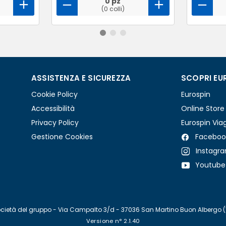
0 pz
(0 colli)
ASSISTENZA E SICUREZZA
SCOPRI EU
Cookie Policy
Eurospin
Accessibilità
Online Store
Privacy Policy
Eurospin Via
Gestione Cookies
Faceboo
Instagr
Youtube
re società del gruppo - Via Campalto 3/d - 37036 San Martino Buon Albergo 
Versione n° 2.1.40