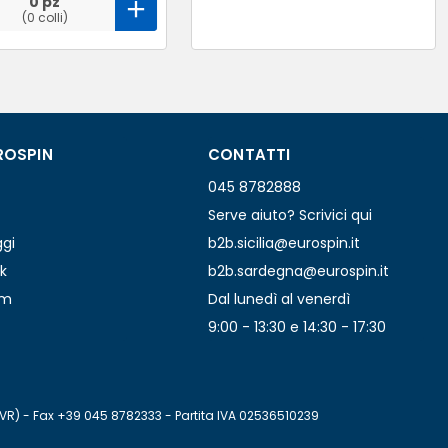
0 pz
(0 colli)
ROSPIN
CONTATTI
045 8782888
Serve aiuto? Scrivici qui
ggi
b2b.sicilia@eurospin.it
k
b2b.sardegna@eurospin.it
am
Dal lunedì al venerdì
9:00 - 13:30 e 14:30 - 17:30
(VR) - Fax +39 045 8782333 - Partita IVA 02536510239