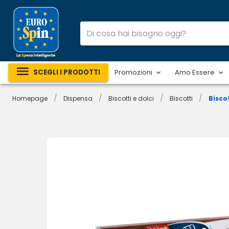
SCEGLI I PRODOTTI
Promozioni
Amo Essere
/
/
/
/
Homepage
Dispensa
Biscotti e dolci
Biscotti
Bisco