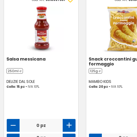
Salsa messicana
Snack croccantini g
formaggio
250ml ℮
125g ℮
DELIZIE DAL SOLE
MAMBO KIDS
Collo: 15 pz -
IVA 10%
Collo: 20 pz -
IVA 10%
0 pz