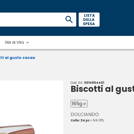
 LISTA 
DELLA 
SPESA 
Stili di Vita
tti al gusto cacao
Cod. Art.
0014864401
Biscotti al gu
165g ℮
DOLCIANDO
Collo: 24 pz -
IVA 10%