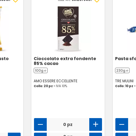
usto
Cioccolato extra fondente
Pasta sf
85% cacao
100g ℮
230g ℮
AMO ESSERE ECCELLENTE
TRE MULINI
Collo: 20 pz -
IVA 10%
Collo: 10 pz 
0 pz