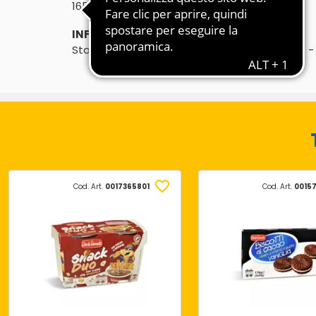
℮
165g
INFORMAZIONI PRODUTTORE:
Stabilimento: Parc d'Activitès Albasud BP 133
Cod. Art.
0017365801
Cod. Art.
0015