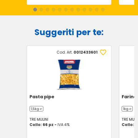
Suggeriti per te:
Cod. Art.
0012433601
Pasta pipe
Farina
1,5kg ℮
1kg ℮
TRE MULINI
TRE MULI
Collo: 66 pz -
IVA 4%
Collo: 