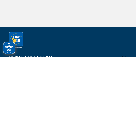
COME ACQUISTARE
ASSISTENZA E SICUREZZA
SCOPRI EUROSPIN
CONTATTI
Eurospin Italia S.p.A. in collaborazione con le altre società del
gruppo - Via Campalto 3/d - 37036 San Martino Buon Albergo