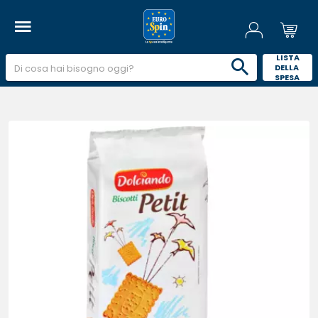
 LISTA 
DELLA 
SPESA 