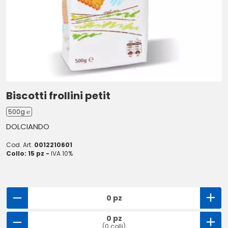
Biscotti frollini petit
500g ℮
DOLCIANDO
Cod. Art.
0012210601
Collo: 15 pz -
IVA 10%
0 pz
0 pz
(0 colli)