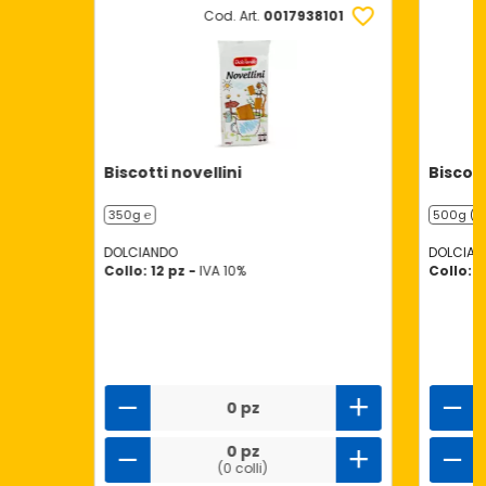
Cod. Art.
0017938101
Biscotti novellini
Biscott
350g ℮
500g (6 
DOLCIANDO
DOLCIAN
Collo: 12 pz -
IVA 10%
Collo: 1
0 pz
0 pz
(0 colli)