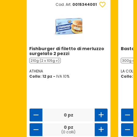
Cod. Art.
0015344001
Fishburger di filetto di merluzzo
Bastonc
surgelato 2 pezzi
210g (2 x 105g ℮)
300g ℮
ATHENA
LA COLLI
Collo: 12 pz -
IVA 10%
Collo: 7
0 pz
0 pz
(0 colli)