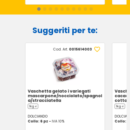
Suggeriti per te:
Cod. Art.
0015614003
Vaschetta gelato i variegati
Vasche
mascarpone/nocciolato/spagnol
cacao
a/stracciatella
cotta/
1kg ℮
1kg ℮
DOLCIANDO
DOLCIAN
Collo: 6 pz -
IVA 10%
Collo: 6