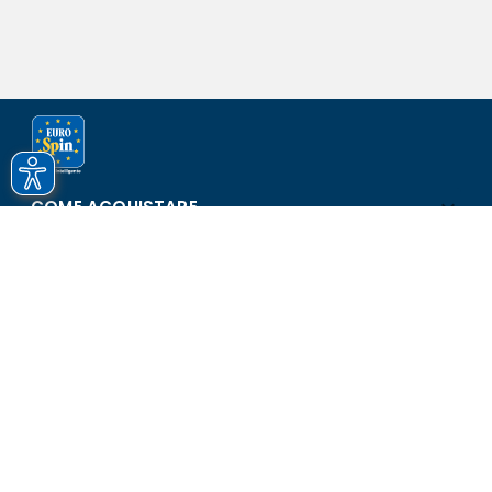
COME ACQUISTARE
ASSISTENZA E SICUREZZA
SCOPRI EUROSPIN
CONTATTI
Eurospin Italia S.p.A. in collaborazione con le altre società del
gruppo - Via Campalto 3/d - 37036 San Martino Buon Albergo