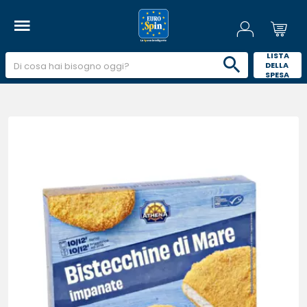
 LISTA 
DELLA 
SPESA 