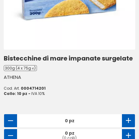
Bistecchine di mare impanate surgelate
300g (4 x 75g ℮)
ATHENA
Cod. Art.
0004714201
Collo: 10 pz -
IVA 10%
0 pz
0 pz
(0 colli)