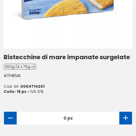
Bistecchine di mare impanate surgelate
300g (4 x 75g ℮)
ATHENA
Cod. Art.
0004714201
Collo: 18 pz -
IVA 10%
0 pz