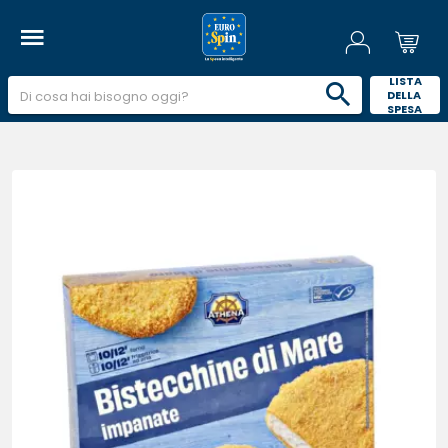
 LISTA 
DELLA 
SPESA 