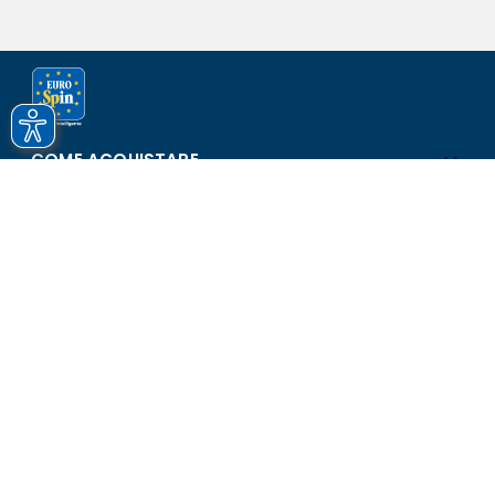
COME ACQUISTARE
ASSISTENZA E SICUREZZA
SCOPRI EUROSPIN
CONTATTI
Eurospin Italia S.p.A. in collaborazione con le altre società del
gruppo - Via Campalto 3/d - 37036 San Martino Buon Albergo
(VR) - Fax +39 045 8782333 - Partita IVA 02536510239
Versione n° 2.1.40