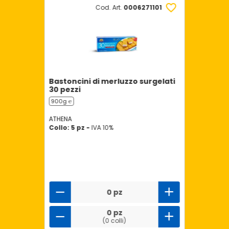
Cod. Art.
0006271101
Bastoncini di merluzzo surgelati
30 pezzi
900g ℮
ATHENA
Collo: 5 pz -
IVA 10%
0 pz
0 pz
(0 colli)