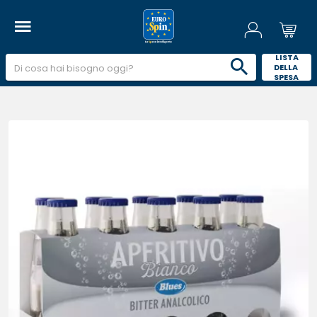
 LISTA 
DELLA 
SPESA 