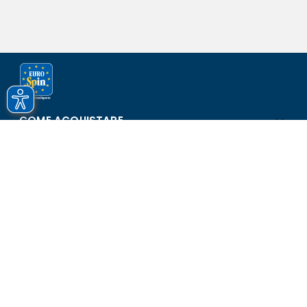
COME ACQUISTARE
ASSISTENZA E SICUREZZA
SCOPRI EUROSPIN
CONTATTI
Eurospin Italia S.p.A. in collaborazione con le altre società del
gruppo - Via Campalto 3/d - 37036 San Martino Buon Albergo