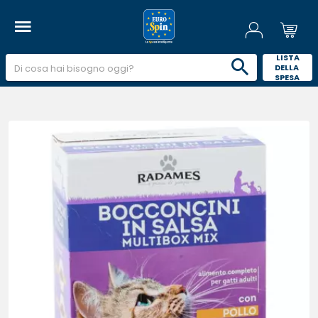
 LISTA 
DELLA 
SPESA 