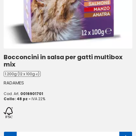
Bocconcini in salsa per gatti multibox
mix
1.200g (12 x 100g ℮)
RADAMES
Cod. Art.
0016901701
Collo: 48 pz -
IVA 22%