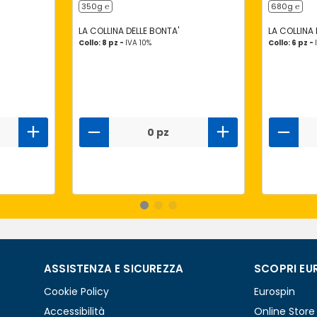
350g ℮
680g ℮
LA COLLINA DELLE BONTA'
LA COLLINA 
Collo: 8 pz -
IVA 10%
Collo: 6 pz -
0 pz
ASSISTENZA E SICUREZZA
SCOPRI EU
Cookie Policy
Eurospin
Accessibilità
Online Store