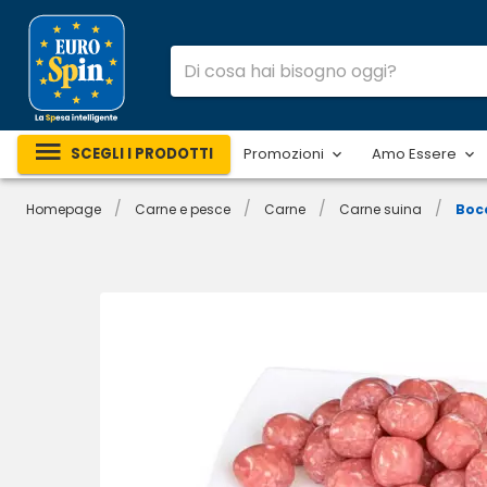
SCEGLI I PRODOTTI
Promozioni
Amo Essere
/
/
/
/
Homepage
Carne e pesce
Carne
Carne suina
Bocc