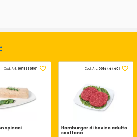
:
Cod. Art.
0018950501
Cod. Art.
0014444401
on spinaci
Hamburger di bovino adulto
scottona