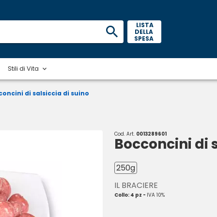
 LISTA 
DELLA 
SPESA 
Stili di Vita
oncini di salsiccia di suino
Cod. Art.
0013289601
Bocconcini di s
250g
IL BRACIERE
Collo: 4 pz -
IVA 10%