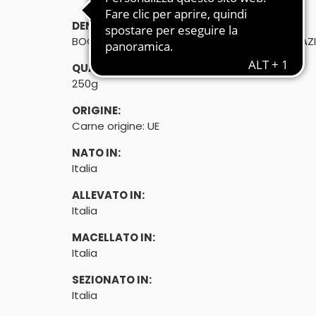
DENOMINAZIONE DI VENDITA:
BOCCONCINI DI SALSICCIA DI SUINO - PREPARAZI
QUANTITÀ:
250g
ORIGINE:
Carne origine: UE
NATO IN:
Italia
ALLEVATO IN:
Italia
MACELLATO IN:
Italia
SEZIONATO IN:
Italia