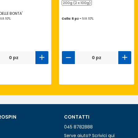
200g (2 x 100g)
DELLE BONTA'
IVA 10%
Collo: 6 pz -
IVA 10%
0 pz
0 pz
ROSPIN
CONTATTI
045 8782888
Serve aiuto? Scrivici qui