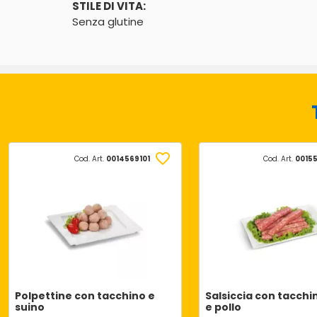
STILE DI VITA:
Senza glutine
Cod. Art.
0014569101
Cod. Art.
0015
Polpettine con tacchino e
Salsiccia con tacchi
suino
e pollo