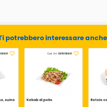
Ti potrebbero interessare anche
588901
Cod. Art.
0015118601
no, suino
Kebab di pollo
Rotolo c