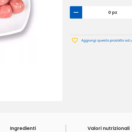
0 pz
Aggiungi questo prodotto ad un
Ingredienti
Valori nutrizionali