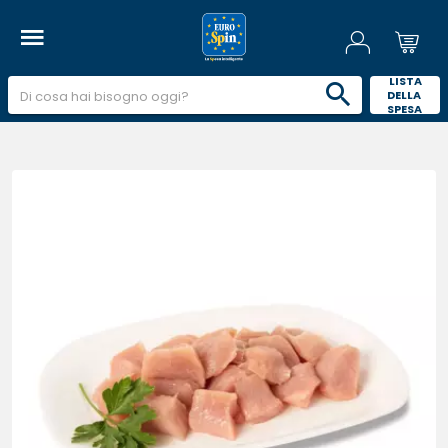
 LISTA 
DELLA 
SPESA 