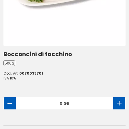
Bocconcini di tacchino
500g
Cod. Art.
0070033701
IVA 10%
0 GR