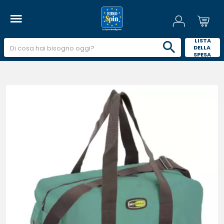
 LISTA 
DELLA 
SPESA 