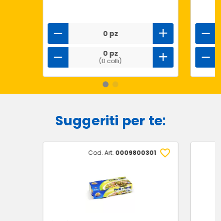
0 pz
0 pz
(0 colli)
Suggeriti per te:
Cod. Art.
0009800301