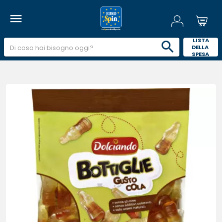
 LISTA 
DELLA 
SPESA 