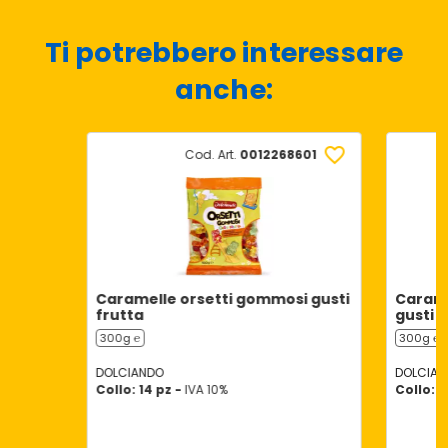
Ti potrebbero interessare
anche:
Cod. Art.
0012268601
Caramelle orsetti gommosi gusti
Carame
frutta
gusti f
300g ℮
300g ℮
DOLCIANDO
DOLCIAN
Collo: 14 pz -
IVA 10%
Collo: 1