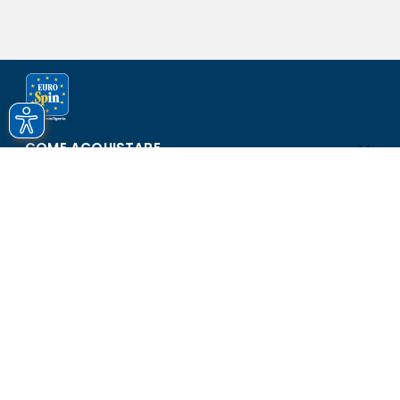
COME ACQUISTARE
ASSISTENZA E SICUREZZA
SCOPRI EUROSPIN
CONTATTI
Eurospin Italia S.p.A. in collaborazione con le altre società del
gruppo - Via Campalto 3/d - 37036 San Martino Buon Albergo
(VR) - Fax +39 045 8782333 - Partita IVA 02536510239