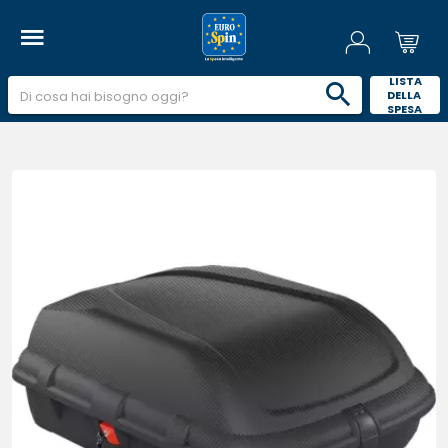
 LISTA 
DELLA 
SPESA 