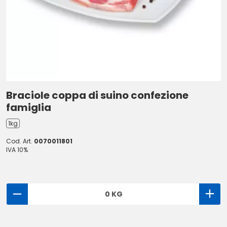
Braciole coppa di suino confezione
famiglia
1kg
Cod. Art.
0070011801
IVA 10%
0 KG