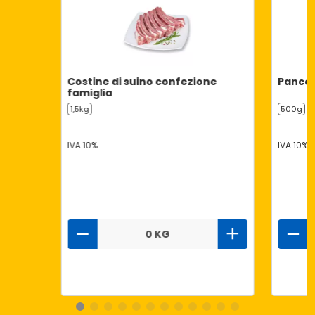
Costine di suino confezione
Pancet
famiglia
1,5kg
500g
IVA 10%
IVA 10%
0 KG