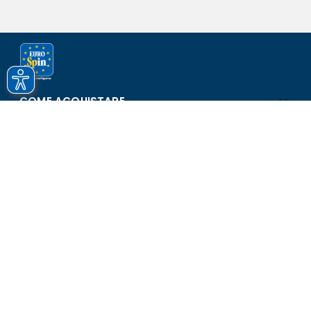
COME ACQUISTARE
ASSISTENZA E SICUREZZA
SCOPRI EUROSPIN
CONTATTI
Eurospin Italia S.p.A. in collaborazione con le altre società del
gruppo - Via Campalto 3/d - 37036 San Martino Buon Albergo
(VR) - Fax +39 045 8782333 - Partita IVA 02536510239
Versione n° 2.1.40