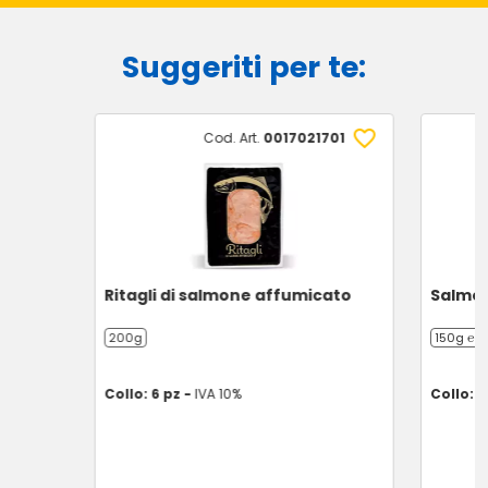
Suggeriti per te:
Cod. Art.
0017021701
Ritagli di salmone affumicato
Salmon
200g
150g ℮
Collo: 6 pz -
IVA 10%
Collo: 1