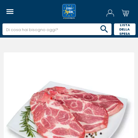
 LISTA 
DELLA 
SPESA 