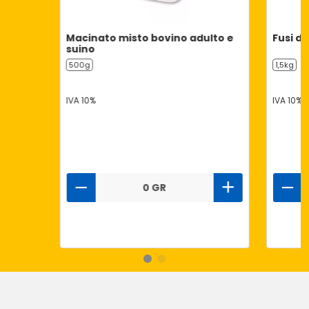
Macinato misto bovino adulto e
Fusi di
suino
500g
1,5kg
IVA 10%
IVA 10%
0 GR