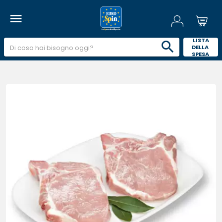
 LISTA 
DELLA 
SPESA 