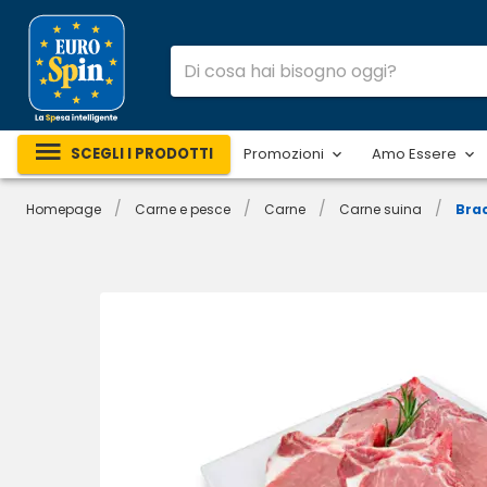
SCEGLI I PRODOTTI
Promozioni
Amo Essere
/
/
/
/
Homepage
Carne e pesce
Carne
Carne suina
Brac