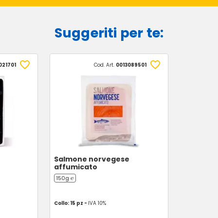
Suggeriti per te:
021701
Cod. Art.
0013089501
Salmone norvegese
affumicato
150g ℮
Collo: 15 pz -
IVA 10%