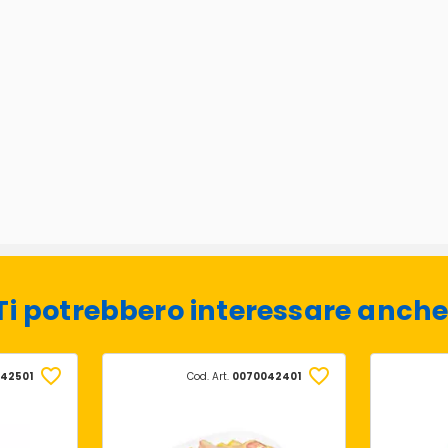
Ti potrebbero interessare anche
42501
Cod. Art.
0070042401