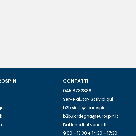
ROSPIN
CONTATTI
045 8782888
Serve aiuto? Scrivici qui
ggi
b2b.sicilia@eurospin.it
k
b2b.sardegna@eurospin.it
am
Dal lunedì al venerdì
9:00 - 13:30 e 14:30 - 17:30