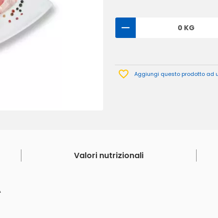
0 KG
Aggiungi questo prodotto ad un
Valori nutrizionali
A