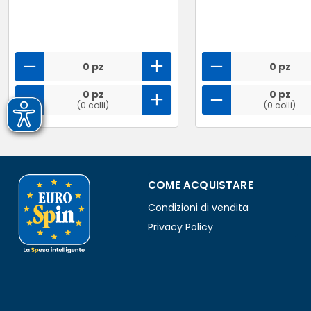
0 pz
0 pz
0 pz
0 pz
(0 colli)
(0 colli)
COME ACQUISTARE
Condizioni di vendita
Privacy Policy