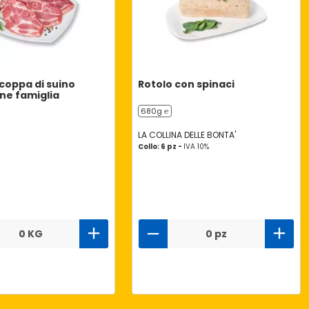
 coppa di suino
Rotolo con spinaci
ne famiglia
680g ℮
LA COLLINA DELLE BONTA'
Collo: 6 pz -
IVA 10%
0 KG
0 pz