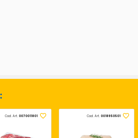
:
Cod. Art.
0070011801
Cod. Art.
0018950501