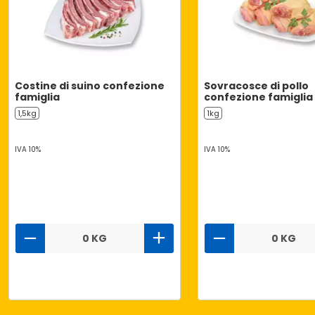
Costine di suino confezione
Sovracosce di pollo
famiglia
confezione famiglia
1,5kg
1kg
IVA 10%
IVA 10%
0 KG
0 KG