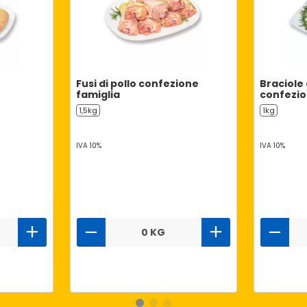
Fusi di pollo confezione
Braciole
famiglia
confezio
1,5kg
1kg
IVA 10%
IVA 10%
0 KG