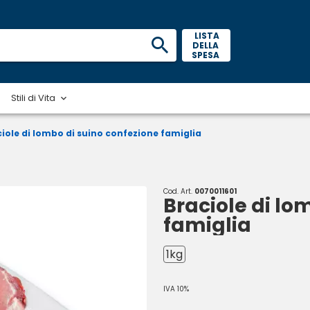
 LISTA 
DELLA 
SPESA 
Stili di Vita
iole di lombo di suino confezione famiglia
Cod. Art.
0070011601
Braciole di lo
famiglia
1kg
IVA 10%