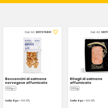
Cod. Art.
0017276901
Cod. Art.
0017
Bocconcini di salmone
Ritagli di salmone
norvegese affumicato
affumicato
100g ℮
200g
Collo: 8 pz -
IVA 10%
Collo: 6 pz -
IVA 10%