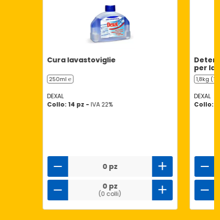
Cura lavastoviglie
Deters
per lav
250ml ℮
1,8kg (10
DEXAL
DEXAL
Collo: 14 pz -
IVA 22%
Collo: 5
0 pz
0 pz
(0 colli)