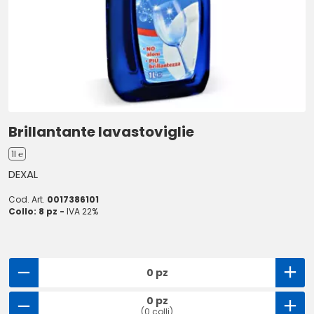
Brillantante lavastoviglie
1l ℮
DEXAL
Cod. Art.
0017386101
Collo: 8 pz -
IVA 22%
0 pz
0 pz
(0 colli)