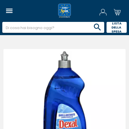
 LISTA 
DELLA 
SPESA 