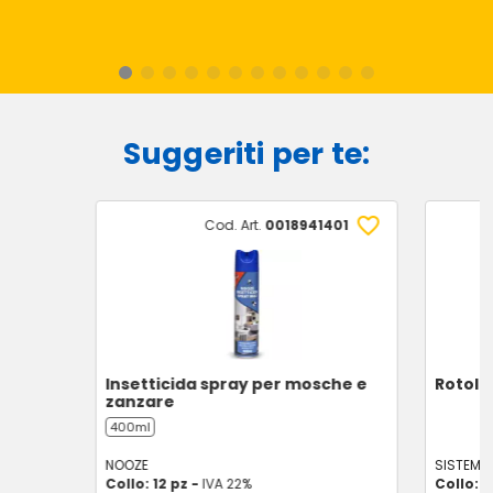
Suggeriti per te:
Cod. Art.
0018941401
Insetticida spray per mosche e
Rotolo 
zanzare
400ml
NOOZE
SISTEMA
Collo: 12 pz -
IVA 22%
Collo: 6