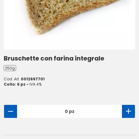
Bruschette con farina integrale
250g
Cod. Art.
0012697701
Collo: 6 pz -
IVA 4%
0 pz