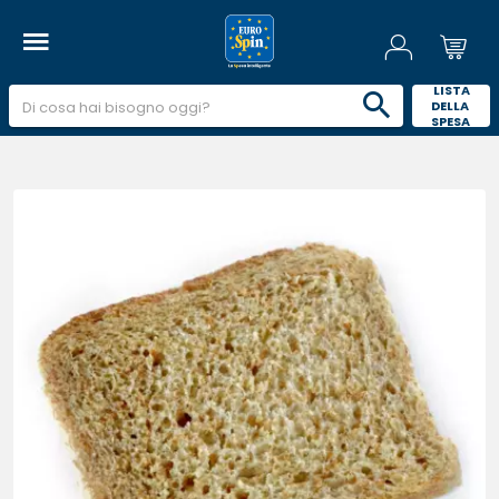
 LISTA 
DELLA 
SPESA 