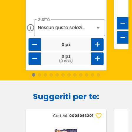
GUSTO
Nessun gusto selezionato
0 pz
0 pz
(0 colli)
Suggeriti per te:
Cod. Art.
0008063201