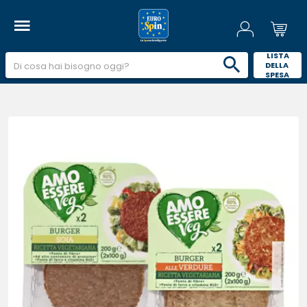
 LISTA 
DELLA 
SPESA 