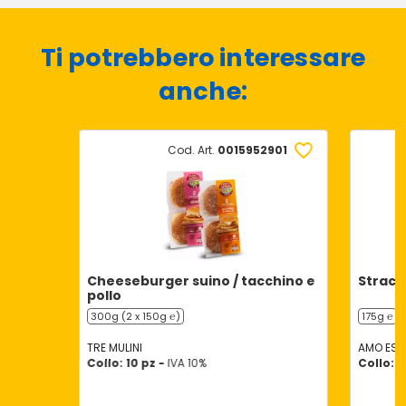
Ti potrebbero interessare
anche:
Cod. Art.
0015952901
Cheeseburger suino / tacchino e
Stracce
pollo
300g (2 x 150g ℮)
175g ℮
TRE MULINI
AMO ESS
Collo: 10 pz -
IVA 10%
Collo: 1