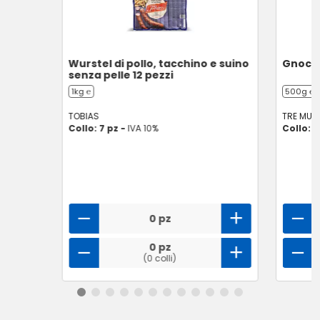
Wurstel di pollo, tacchino e suino
Gnocch
senza pelle 12 pezzi
1kg ℮
500g ℮
TOBIAS
TRE MULI
Collo: 7 pz -
IVA 10%
Collo: 6
0 pz
0 pz
(0 colli)