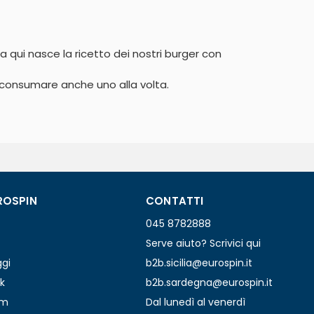
a qui nasce la ricetto dei nostri burger con 
 consumare anche uno alla volta.

ROSPIN
CONTATTI
045 8782888
Serve aiuto? Scrivici qui
ggi
b2b.sicilia@eurospin.it
k
b2b.sardegna@eurospin.it
am
Dal lunedì al venerdì