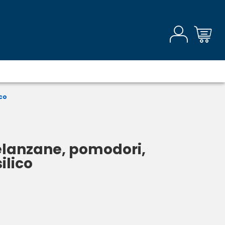
co
lanzane, pomodori,
ilico