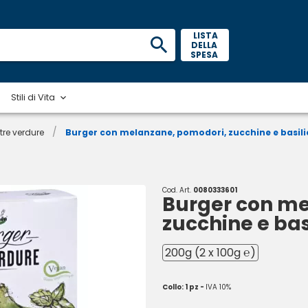
 LISTA 
DELLA 
SPESA 
Stili di Vita
/
tre verdure
Burger con melanzane, pomodori, zucchine e basili
Cod. Art.
0080333601
Burger con me
zucchine e bas
200g (2 x 100g ℮)
Collo: 1 pz -
IVA 10%