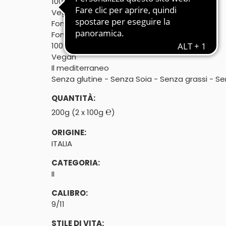
100% vegetale

Vegan

Fonte di proteine
Fonte di proteine

100% vegetale

Vegan

Il mediterraneo
Senza glutine - Senza Soia - Senza grassi - S
QUANTITÀ:
℮
200g (2 x 100g
)
ORIGINE:
ITALIA
CATEGORIA:
II
CALIBRO:
9/11
STILE DI VITA: