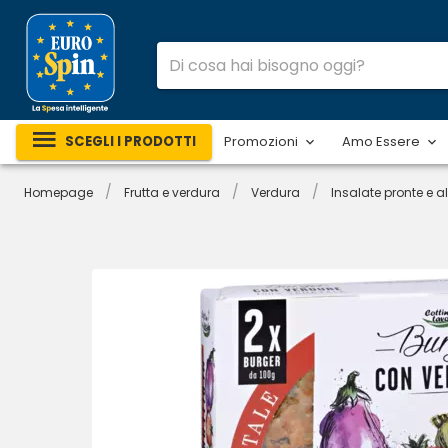
SCEGLI I PRODOTTI
Promozioni
Amo Essere
/
/
/
Homepage
Frutta e verdura
Verdura
Insalate pronte e al