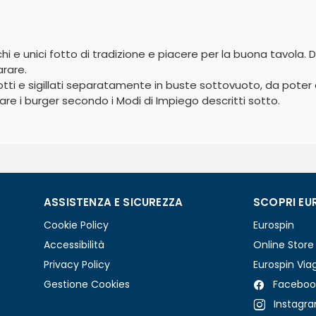
hi e unici fotto di tradizione e piacere per la buona tavola. D
rare.

 cotti e sigillati separatamente in buste sottovuoto, da poter
are i burger secondo i Modi di Impiego descritti sotto.
ASSISTENZA E SICUREZZA
SCOPRI EU
Cookie Policy
Eurospin
Accessibilità
Online Store
Privacy Policy
Eurospin Via
Gestione Cookies
Faceboo
Instagr