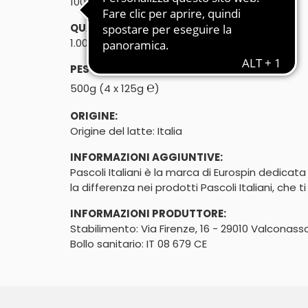
100% latte italiano
QUANTITÀ:
1.000g (4 x 250g)
PESO SGOCCIOLATO:
℮
500g (4 x 125g
)
ORIGINE:
Origine del latte: Italia
INFORMAZIONI AGGIUNTIVE:
Pascoli Italiani è la marca di Eurospin dedicata a
la differenza nei prodotti Pascoli Italiani, che 
INFORMAZIONI PRODUTTORE:
Stabilimento: Via Firenze, 16 - 29010 Valconasso
Bollo sanitario: IT 08 679 CE