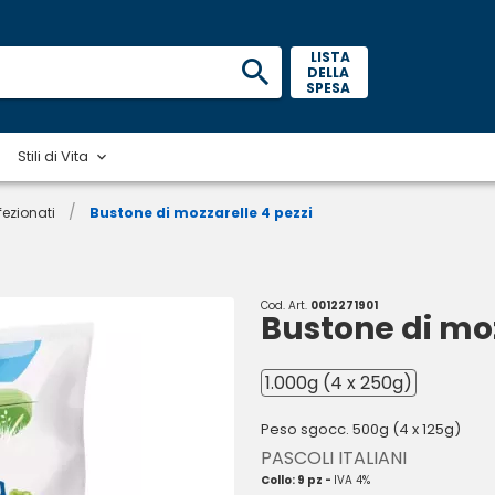
 LISTA 
DELLA 
SPESA 
Stili di Vita
/
ezionati
Bustone di mozzarelle 4 pezzi
Cod. Art.
0012271901
Bustone di moz
1.000g (4 x 250g)
Peso sgocc. 500g (4 x 125g)
PASCOLI ITALIANI
Collo: 9 pz -
IVA 4%