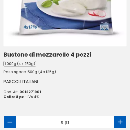
Bustone di mozzarelle 4 pezzi
1.000g (4 x 250g)
Peso sgocc. 500g (4 x 125g)
PASCOLI ITALIANI
Cod. Art.
0012271901
Collo: 8 pz -
IVA 4%
0 pz