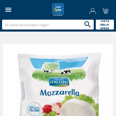
 LISTA 
DELLA 
SPESA 