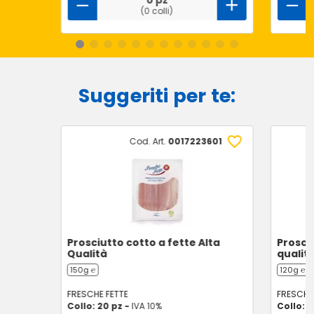
0 pz
(0 colli)
Suggeriti per te:
Cod. Art.
0017223601
Prosciutto cotto a fette Alta
Prosciu
Qualità
qualit
150g ℮
120g ℮
FRESCHE FETTE
FRESCHE 
Collo: 20 pz -
IVA 10%
Collo: 2