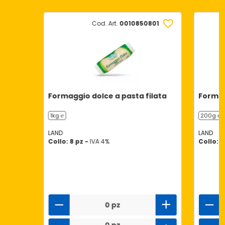
Cod. Art.
0010850801
Formaggio dolce a pasta filata
Formag
1kg ℮
200g ℮
LAND
LAND
Collo: 8 pz -
IVA 4%
Collo: 1
0 pz