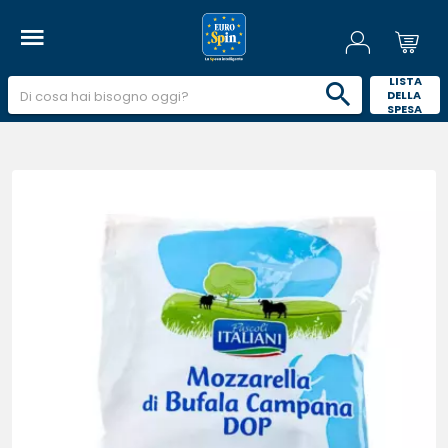
 LISTA 
DELLA 
SPESA 