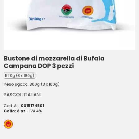
Bustone di mozzarella di Bufala
Campana DOP 3 pezzi
540g (3 x 180g)
Peso sgocc. 300g (3 x 100g)
PASCOLI ITALIANI
Cod. Art.
0015174501
Collo: 8 pz -
IVA 4%