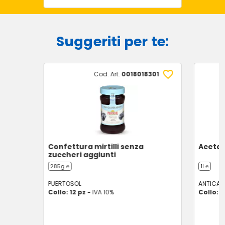
Suggeriti per te:
Cod. Art.
0018018301
Confettura mirtilli senza
Aceto 
zuccheri aggiunti
285g ℮
1l ℮
PUERTOSOL
ANTICA 
Collo: 12 pz -
IVA 10%
Collo: 1