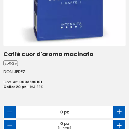
Caffè cuor d'aroma macinato
250g ℮
DON JEREZ
Cod. Art.
0003890101
Collo: 20 pz -
IVA 22%
0 pz
0 pz
(0 colli)