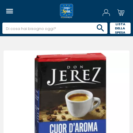
 LISTA 
DELLA 
SPESA 