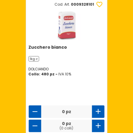
Cod. Art.
0009328101
Zucchero bianco
1kg ℮
DOLCIANDO
Collo: 480 pz -
IVA 10%
0 pz
0 pz
(0 colli)