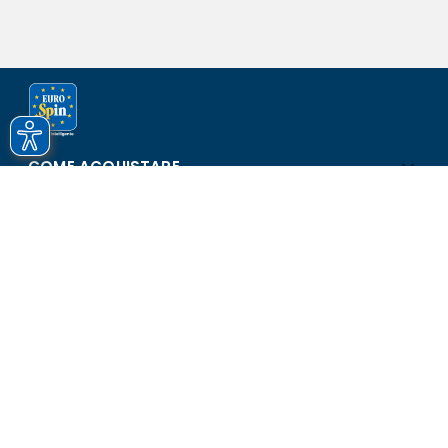
COME ACQUISTARE
ASSISTENZA E SICUREZZA
SCOPRI EUROSPIN
CONTATTI
Eurospin Italia S.p.A. in collaborazione con le altre società del
gruppo - Via Campalto 3/d - 37036 San Martino Buon Albergo
(VR) - Fax +39 045 8782333 - Partita IVA 02536510239