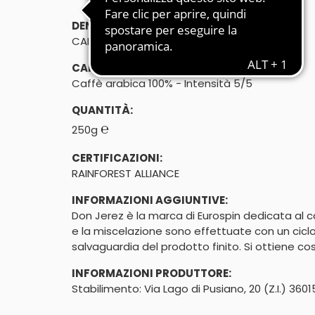
DENOMINAZIONE DI VENDITA:
CAFFÈ TORREFATTO, MACINATO
CARATTERISTICHE:
Caffè arabica 100% - Intensità 5/5
QUANTITÀ:
℮
250g
CERTIFICAZIONI:
RAINFOREST ALLIANCE
INFORMAZIONI AGGIUNTIVE:
Don Jerez è la marca di Eurospin dedicata al ca
e la miscelazione sono effettuate con un ciclo 
salvaguardia del prodotto finito. Si ottiene co
INFORMAZIONI PRODUTTORE:
Stabilimento: Via Lago di Pusiano, 20 (Z.I.) 3601