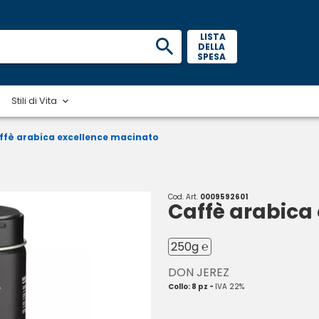
 LISTA 
DELLA 
SPESA 
Stili di Vita
ffè arabica excellence macinato
Cod. Art.
0009592601
Caffè arabica
250g ℮
DON JEREZ
Collo: 8 pz -
IVA 22%