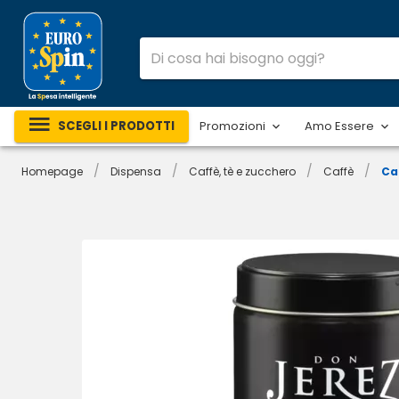
SCEGLI I PRODOTTI
Promozioni
Amo Essere
/
/
/
/
Homepage
Dispensa
Caffè, tè e zucchero
Caffè
Ca