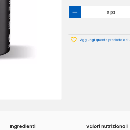
0 pz
Aggiungi questo prodotto ad un
Ingredienti
Valori nutrizionali