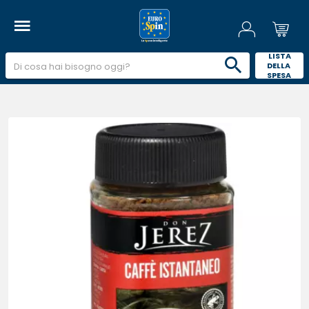
 LISTA 
DELLA 
SPESA 