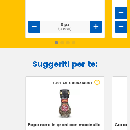
0 pz
(0 colli)
Suggeriti per te:
Cod. Art.
0006318001
Pepe nero in grani con macinello
Carame