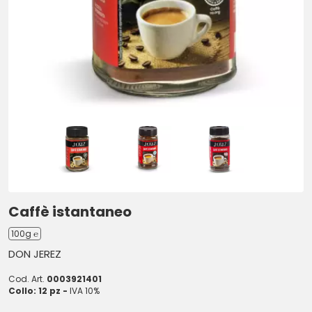
Caffè istantaneo
100g ℮
DON JEREZ
Cod. Art.
0003921401
Collo: 12 pz -
IVA 10%