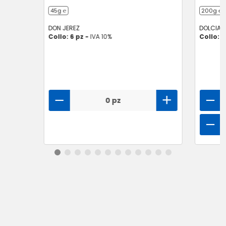
45g ℮
200g ℮
DON JEREZ
DOLCIAN
Collo: 6 pz -
IVA 10%
Collo: 1
0 pz