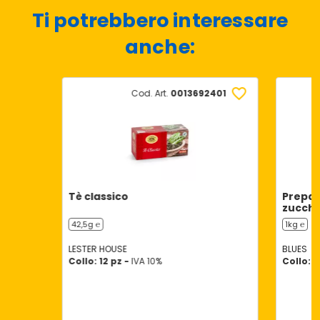
Ti potrebbero interessare
anche:
Cod. Art.
0013692401
Tè classico
Prepar
zucche
42,5g ℮
1kg ℮
LESTER HOUSE
BLUES
Collo: 12 pz -
IVA 10%
Collo: 1